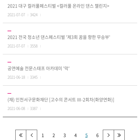
2021 대구 컬러풀페스티벌 <컬러풀 온라인 댄스 챌린지>
2021-07-07
3424
2021 전국 청소년 댄스페스티벌 '제3회 꿈을 향한 무승부'
2021-07-07
3558
공연예술 전문스태프 아카데미 '막'
2021-06-18
3345
(재) 인천서구문화재단 [고수의 콘서트 Ⅲ-2회차(화양연화)]
2021-06-08
3387
1
2
3
4
5
6