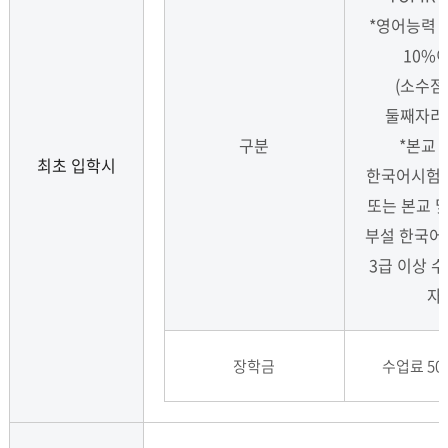
*영어능력
10%
(소수
둘째자리 
구분
*본교 
최초 입학시
한국어시험 
또는 본교 및
부설 한국
3급 이상 수
자
장학금
수업료 50