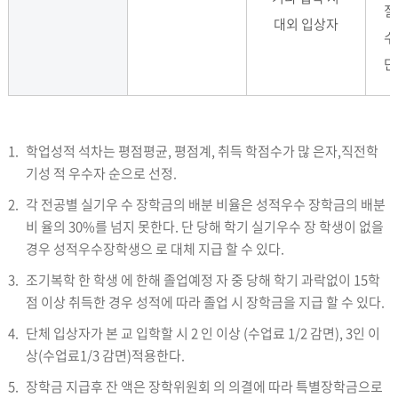
질
대외 입상자
수
단
1.
학업성적 석차는 평점평균, 평점계, 취득 학점수가 많 은자,직전학
기성 적 우수자 순으로 선정.
2.
각 전공별 실기우 수 장학금의 배분 비율은 성적우수 장학금의 배분
비 율의 30%를 넘지 못한다. 단 당해 학기 실기우수 장 학생이 없을
경우 성적우수장학생으 로 대체 지급 할 수 있다.
3.
조기복학 한 학생 에 한해 졸업예정 자 중 당해 학기 과락없이 15학
점 이상 취득한 경우 성적에 따라 졸업 시 장학금을 지급 할 수 있다.
4.
단체 입상자가 본 교 입학할 시 2 인 이상 (수업료 1/2 감면), 3인 이
상(수업료1/3 감면)적용한다.
5.
장학금 지급후 잔 액은 장학위원회 의 의결에 따라 특별장학금으로