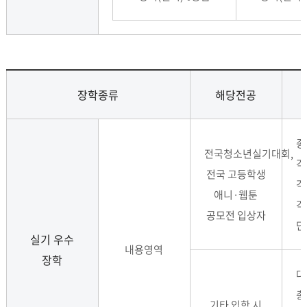
장학종류
해당전공
종
전국청소년실기대회,
각
전국 고등학생
각
애니·웹툰
각
공모전 입상자
단
실기 우수
내용영역
장학
대
총
기타 입학 시