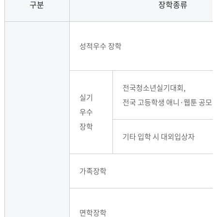
구분
장학종류
성적우수 장학
전국청소년실기대회,
실기
전국 고등학생 애니·웹툰 공모
우수
장학
기타 입학 시 대외입상자
가족장학
면학장학