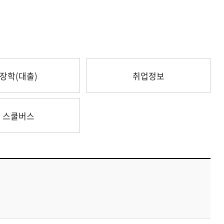
장학(대출)
취업정보
스쿨버스