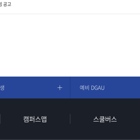
빙 공고
학생
예비 DGAU
캠퍼스맵
스쿨버스