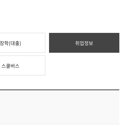
장학(대출)
취업정보
스쿨버스