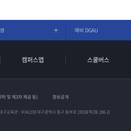
학생
예비 DGAU
캠퍼스맵
스쿨버스
탁 및 제3자 제공 등)
정보공개
대구교육관 : 우)41230 대구광역시 동구 동부로 193(효목2동 286-2)