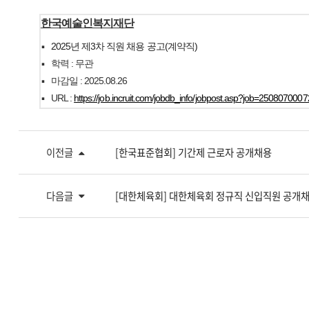
한국예술인복지재단
·
2025년 제3차 직원 채용 공고(계약직)
·
학력 : 무관
·
마감일 : 2025.08.26
·
URL :
https://job.incruit.com/jobdb_info/jobpost.asp?job=250807000
이전글
[한국표준협회] 기간제 근로자 공개채용
다음글
[대한체육회] 대한체육회 정규직 신입직원 공개