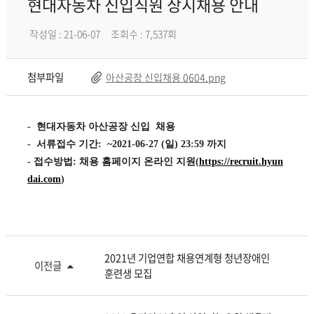
현대자동차 신입직원 상시채용 안내
작성일 : 21-06-07
조회수 : 7,537회
첨부파일
아산공장 신입채용 0604.png
-
현대자동차 아산공장 신입
채용
-
서류접수
기간
: ~2021-06-27 (
일
) 23:59
까지
-
접수방법
:
채용
홈페이지
온라인
지원
(
https://recruit.hyun
dai.com
)
2021년 기업연합 채용연계형 청년장애인
이전글
훈련생 모집