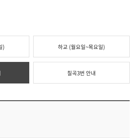
일)
하교 (월요일~목요일)
내
칠곡3번 안내