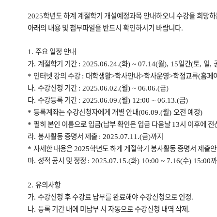
학년도 하계 계절학기 개설예정과목 안내하오니 수강을 희망하
2025
아래의 내용 및 첨부파일을 반드시 확인하시기 바랍니다
.
주요 일정 안내
1.
가
계절학기 기간
화
월
일간
토
일
.
: 2025.06.24.(
) ~ 07.14(
), 15
(
,
,
인터넷 강의 수강
대학생활
학사안내
학사운영
학점교류
홈페
*
:
>
>
>
(
나
수강신청 기간
월
금
.
: 2025.06.02.(
) ~ 06.06.(
)
다
수강등록 기간
월
금
.
: 2025.06.09.(
) 12:00 ~ 06.13.(
)
등록계좌는 수강신청자에게 개별 안내
월
오전 예정
*
(06.09.(
)
)
필히 본인 이름으로 입금
납부 확인은 입금 다음날
시 이후에 전
*
(
13
라
봉사활동 증명서 제출
금
까지
.
: 2025.07.11.(
)
자세한 내용은
학년도 하계 계절학기 봉사활동 증명서 제출안
*
2025
마
성적 공시 및 정정
화
수
까
.
: 2025.07.15.(
) 10:00 ~ 7.16(
) 15:00
유의사항
2.
가
수강신청 후 수강료 납부를 완료해야 수강신청으로 인정
.
.
나
등록 기간 내에 미납부 시 자동으로 수강신청 내역 삭제
.
.