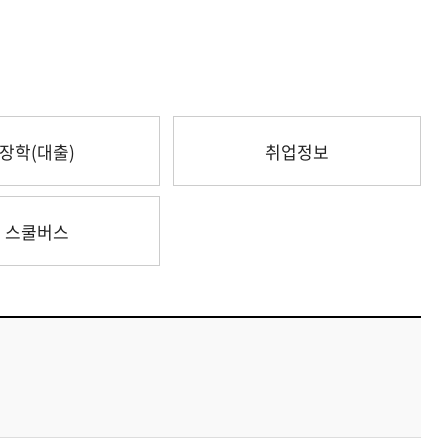
장학(대출)
취업정보
스쿨버스