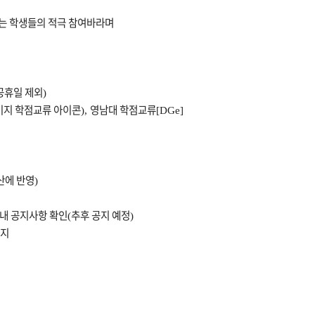
는 학생들의 적극 참여바라며
공휴일 제외
)
이지 학점교류 아이콘
영남대 학점교류
),
[DGe]
산에 반영
)
내 공지사항 확인
추후 공지 예정
(
)
지