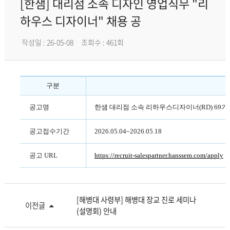
[한샘] 대리점 소속 디자인 영업직무 "리
하우스 디자이너" 채용 공
작성일 : 26-05-08
조회수 : 461회
구분
공고명
한샘 대리점 소속 리하우스디자이너(RD) 69기
공고접수기간
2026.05.04~2026.05.18
공고 URL
https://recruit-salespartner.hanssem.com/apply
[해병대 사령부] 해병대 장교 진로 세미나
이전글
(설명회) 안내