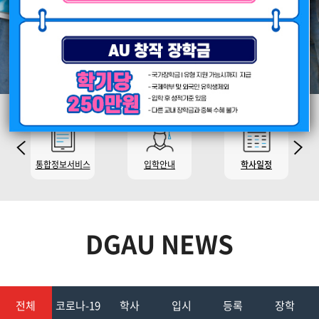
통합정보서비스
입학안내
학사일정
DGAU NEWS
전체
코로나-19
학사
입시
등록
장학